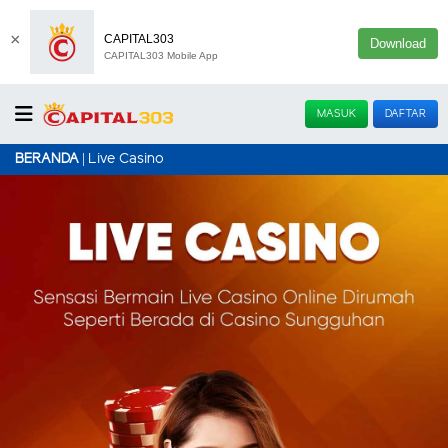
×
CAPITAL303
Download
CAPITAL303 Mobile App
MASUK
DAFTAR
Live Casino
BERANDA