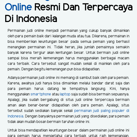
Online
Resmi Dan Terpercaya
Di Indonesia
Permainan judi online menjadi permainan yang cukup banyak dimainkan
oleh para pemain baik dari kalangan muda atau tua. Dikarena, permainan in
bisa memberikan keuntungan besar pada semua pemain yang berhasil
menangkan permainan ini. Tidak heran, jika jumlah pemainnya semakin
banyak karena tergiur akan kentungan besar. Untuk bermain judi online
sampai bisa meraih kemenangan harus menggunakan berbagai macam
cara terbaik. Cara tersebut sangat mudah sekali di mainkan oleh para
pemain. Dengan begitu kemenangan pun bisa didapatkan.
Adanya permainan judi online ini memang di sambut baik oleh para pemain.
Karena, awalnya judi hanya bisa dimainkan melalui bandar darat saja dan
para pemain harus datang ke tempatnya langsung. Kini, hanya
menggunakan
smartphone
atau
laptop
saja sudah bisa bermain sepuasnya.
Apalagi, jika sudah bergabung di situs judi online terpercaya bermain
aman akan benar-benar didapatkan oleh para pemain. Apalagi, situs
tersebut sudah sediakan banyak sekali
permainan judi paling populer di
Indonesia
. Dengan banyaknya permainan judi yang disediakan, para pemain
tidak akan mudah bosan bermain taruhan online ini.
Untuk bisa mendapatkan keuntungan besar dalam permainan judi online ini
para pemain harus mengetahui cara terbaik untuk raih kemenangan.