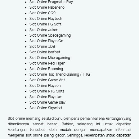
Slot Online Pragmatic Play
Slot Online Habanero
Slot Online CQ9
Slot Online Playtech
Slot Online PG Soft
Slot Online Joker
Slot Online Spadegaming
Slot Online Play n Go
Slot Online JDB
Slot Online Isofbet
Slot Online Microgaming
Slot Online Red Tiger
Slot Online Booming
Slot Online Top Trend Gaming / TTG
Slot Online Game Art
Slot Online Playson
Slot Online RTG Slots
Slot Online Playstar
Slot Online Game play
Slot Online Skywind
Slot online memang selalu diburu oleh para pemain karena kentungan yang
diberikannya sangat besar. Bahkan, sekarang ini untuk dapatkan
keuntungan tersebut lebih mudah dengan mendapatkan informasi
mengenai slot online paling gacor. Sehingga, kesempatan untuk dapatkan