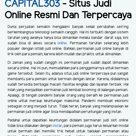
CAPITAL303
- Situs Judi
Online Resmi Dan Terpercaya
Dunia perjudian semakin mengalami banyak sekali perubahan seiring
berkembangnya teknologi semakin canggih. Hal ini terbukti dengan sistem
taruhan yang awalnya hanya bisa dimainkan melalui bandar darat saja, kini
sudah bisa di akses secara
online
. Permainan taruhan sekarang lebih
populer dengan istilah judi online. Bahkan, permainan judi online banyak di
lirik oleh para pemain, karena lebih mudah dan praktis untuk dimainkan.
Di zaman yang sudah canggih ini, permainan judi sudah dapat dimainkan
secara online. Hal ini pun, memudahkan para penggemarnya untuk bermain
game tersebut. Selain itu, adanya situs judi online terpercaya pun sangat
membantu para pemain untuk bermain dengan lancar. Karena, didalamnya
sudah tersedia berbagai macam fasilitas lengkap dan layanan terbaik. Hal
inilah yang menjadikan permainan judi kembali booming di kalangan pemain.
Apalagi, di tengah pandemi banyak orang yang beralih ke permainan judi
online untuk meraup keuntungan maksimal. Pandemi membuat ekonomi
sebagian orang menjadi turun. Tidak heran, banyak yang melampiaskan ke
permainan judi online agar bisa mendapatkan peruntungan yang instan.
Padahal untuk dapatkan keuntungan didalam permainan judi slot online
tidak bisa dilakukan dengan
instan
, para pemain juga harus keluarkan modal
untuk bermain dan memiliki trik hebat untuk taklukan permainan atau