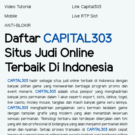
Video Tutorial
Link Capital303
Mobile
Live RTP Slot
ANTI-BLOKIR
Daftar
CAPITAL303
Situs Judi Online
Terbaik Di Indonesia
CAPITAL303
hadir sebagai situs judi online terbaik di Indonesia dengan
banyak pilihan game yang menawarkan berbagai program promo dan
event menarik.
CAPITAL303
adalah situs pelopor yang menghadirkan
banyak jenis permainan dalam 1 akun seperti esport, slots, idnlive, togel,
live casino, mickey mouse, tangkas dan masih banyak game seru lainnya.
CAPITAL303
menghadirkan pengalaman seru bermain kedalam game
dengan tampilan grafik yang modern yang akan menambah keseruan
sensasi permainan. Teknologi terbaru dan terdepan dikerjakan oleh tim
yang ahli dan profesional di bidangnya yang akan menjamin permainan lebih
aman dan nyaman. Setiap proses transaksi di
CAPITAL303
lebih cepat