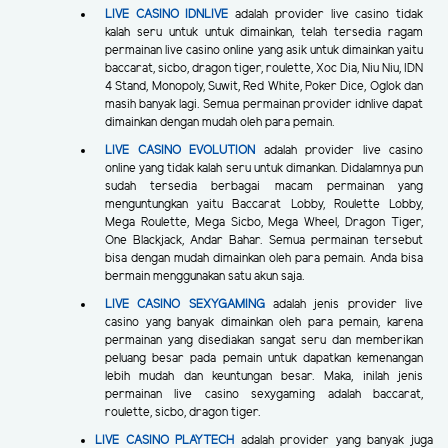
LIVE CASINO IDNLIVE
adalah provider live casino tidak
kalah seru untuk untuk dimainkan, telah tersedia ragam
permainan live casino online yang asik untuk dimainkan yaitu
baccarat, sicbo, dragon tiger, roulette, Xoc Dia, Niu Niu, IDN
4 Stand, Monopoly, Suwit, Red White, Poker Dice, Oglok dan
masih banyak lagi. Semua permainan provider idnlive dapat
dimainkan dengan mudah oleh para pemain.
LIVE CASINO EVOLUTION
adalah provider live casino
online yang tidak kalah seru untuk dimankan. Didalamnya pun
sudah tersedia berbagai macam permainan yang
menguntungkan yaitu Baccarat Lobby, Roulette Lobby,
Mega Roulette, Mega Sicbo, Mega Wheel, Dragon Tiger,
One Blackjack, Andar Bahar. Semua permainan tersebut
bisa dengan mudah dimainkan oleh para pemain. Anda bisa
bermain menggunakan satu akun saja.
LIVE CASINO SEXYGAMING
adalah jenis provider live
casino yang banyak dimainkan oleh para pemain, karena
permainan yang disediakan sangat seru dan memberikan
peluang besar pada pemain untuk dapatkan kemenangan
lebih mudah dan keuntungan besar. Maka, inilah jenis
permainan live casino sexygaming adalah baccarat,
roulette, sicbo, dragon tiger.
LIVE CASINO PLAYTECH
adalah provider yang banyak juga