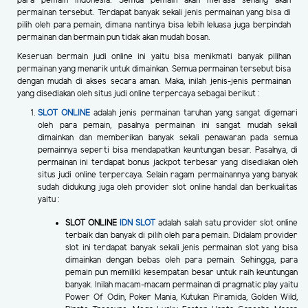
para pemain Indonesia. Semua pemain akan merasa senang akan
permainan tersebut. Terdapat banyak sekali jenis permainan yang bisa di
pilih oleh para pemain, dimana nantinya bisa lebih leluasa juga berpindah
permainan dan bermain pun tidak akan mudah bosan.
Keseruan bermain judi online ini yaitu bisa menikmati banyak pilihan
permainan yang menarik untuk dimainkan. Semua permainan tersebut bisa
dengan mudah di akses secara aman. Maka, inilah jenis-jenis permainan
yang disediakan oleh situs judi online terpercaya sebagai berikut :
SLOT ONLINE
adalah jenis permainan taruhan yang sangat digemari
oleh para pemain, pasalnya permainan ini sangat mudah sekali
dimainkan dan memberikan banyak sekali penawaran pada semua
pemainnya seperti bisa mendapatkan keuntungan besar. Pasalnya, di
permainan ini terdapat bonus jackpot terbesar yang disediakan oleh
situs judi online terpercaya. Selain ragam permainannya yang banyak
sudah didukung juga oleh provider slot online handal dan berkualitas
yaitu :
SLOT ONLINE
IDN SLOT
adalah salah satu provider slot online
terbaik dan banyak di pilih oleh para pemain. Didalam provider
slot ini terdapat banyak sekali jenis permainan slot yang bisa
dimainkan dengan bebas oleh para pemain. Sehingga, para
pemain pun memiliki kesempatan besar untuk raih keuntungan
banyak. Inilah macam-macam permainan di pragmatic play yaitu
Power Of Odin, Poker Mania, Kutukan Piramida, Golden Wild,