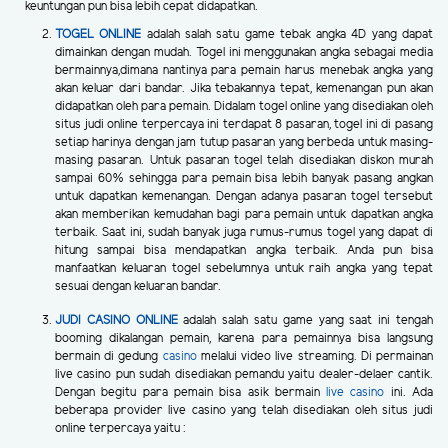
keuntungan pun bisa lebih cepat didapatkan.
TOGEL ONLINE
adalah salah satu game tebak angka 4D yang dapat
dimainkan dengan mudah. Togel ini menggunakan angka sebagai media
bermainnya,dimana nantinya para pemain harus menebak angka yang
akan keluar dari bandar. Jika tebakannya tepat, kemenangan pun akan
didapatkan oleh para pemain. Didalam togel online yang disediakan oleh
situs judi online terpercaya ini terdapat 8 pasaran, togel ini di pasang
setiap harinya dengan jam tutup pasaran yang berbeda untuk masing-
masing pasaran. Untuk pasaran togel telah disediakan diskon murah
sampai 60% sehingga para pemain bisa lebih banyak pasang angkan
untuk dapatkan kemenangan. Dengan adanya pasaran togel tersebut
akan memberikan kemudahan bagi para pemain untuk dapatkan angka
terbaik. Saat ini, sudah banyak juga rumus-rumus togel yang dapat di
hitung sampai bisa mendapatkan angka terbaik. Anda pun bisa
manfaatkan keluaran togel sebelumnya untuk raih angka yang tepat
sesuai dengan keluaran bandar.
JUDI CASINO ONLINE
adalah salah satu game yang saat ini tengah
booming dikalangan pemain, karena para pemainnya bisa langsung
bermain di gedung
casino
melalui video live streaming. Di permainan
live casino pun sudah disediakan pemandu yaitu dealer-delaer cantik.
Dengan begitu para pemain bisa asik bermain
live casino
ini. Ada
beberapa provider live casino yang telah disediakan oleh situs judi
online terpercaya yaitu :