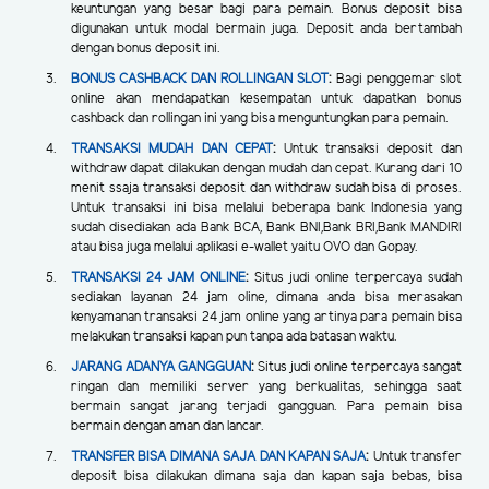
keuntungan yang besar bagi para pemain. Bonus deposit bisa
digunakan untuk modal bermain juga. Deposit anda bertambah
dengan bonus deposit ini.
BONUS CASHBACK DAN ROLLINGAN SLOT
:
Bagi penggemar slot
online akan mendapatkan kesempatan untuk dapatkan bonus
cashback dan rollingan ini yang bisa menguntungkan para pemain.
TRANSAKSI MUDAH DAN CEPAT
:
Untuk transaksi deposit dan
withdraw dapat dilakukan dengan mudah dan cepat. Kurang dari 10
menit ssaja transaksi deposit dan withdraw sudah bisa di proses.
Untuk transaksi ini bisa melalui beberapa bank Indonesia yang
sudah disediakan ada Bank BCA, Bank BNI,Bank BRI,Bank MANDIRI
atau bisa juga melalui aplikasi e-wallet yaitu OVO dan Gopay.
TRANSAKSI 24 JAM ONLINE
:
Situs judi online terpercaya sudah
sediakan layanan 24 jam oline, dimana anda bisa merasakan
kenyamanan transaksi 24 jam online yang artinya para pemain bisa
melakukan transaksi kapan pun tanpa ada batasan waktu.
JARANG ADANYA GANGGUAN
:
Situs judi online terpercaya sangat
ringan dan memiliki server yang berkualitas, sehingga saat
bermain sangat jarang terjadi gangguan. Para pemain bisa
bermain dengan aman dan lancar.
TRANSFER BISA DIMANA SAJA DAN KAPAN SAJA
:
Untuk transfer
deposit bisa dilakukan dimana saja dan kapan saja bebas, bisa