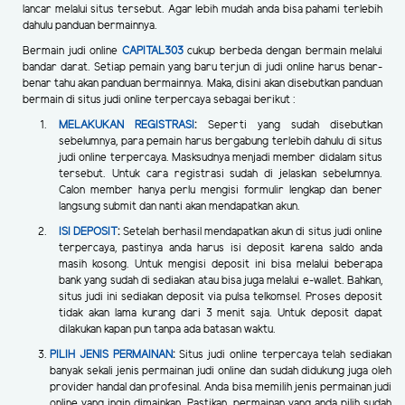
lancar melalui situs tersebut. Agar lebih mudah anda bisa pahami terlebih
dahulu panduan bermainnya.
Bermain judi online
CAPITAL303
cukup berbeda dengan bermain melalui
bandar darat. Setiap pemain yang baru terjun di judi online harus benar-
benar tahu akan panduan bermainnya. Maka, disini akan disebutkan panduan
bermain di situs judi online terpercaya sebagai berikut :
MELAKUKAN REGISTRASI
:
Seperti yang sudah disebutkan
sebelumnya, para pemain harus bergabung terlebih dahulu di situs
judi online terpercaya. Masksudnya menjadi member didalam situs
tersebut. Untuk cara registrasi sudah di jelaskan sebelumnya.
Calon member hanya perlu mengisi formulir lengkap dan bener
langsung submit dan nanti akan mendapatkan akun.
ISI DEPOSIT
:
Setelah berhasil mendapatkan akun di situs judi online
terpercaya, pastinya anda harus isi deposit karena saldo anda
masih kosong. Untuk mengisi deposit ini bisa melalui beberapa
bank yang sudah di sediakan atau bisa juga melalui e-wallet. Bahkan,
situs judi ini sediakan deposit via pulsa telkomsel. Proses deposit
tidak akan lama kurang dari 3 menit saja. Untuk deposit dapat
dilakukan kapan pun tanpa ada batasan waktu.
PILIH JENIS PERMAINAN
:
Situs judi online terpercaya telah sediakan
banyak sekali jenis permainan judi online dan sudah didukung juga oleh
provider handal dan profesinal. Anda bisa memilih jenis permainan judi
online yang ingin dimainkan. Pastikan, permainan yang anda pilih sudah