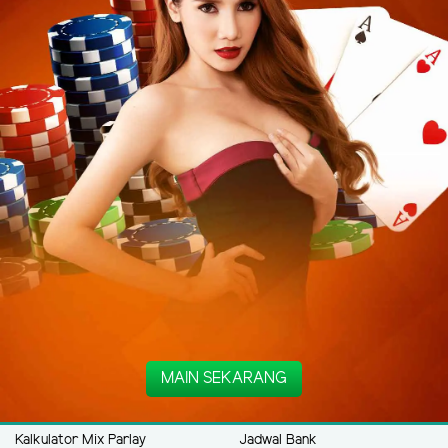
MAIN SEKARANG
Kalkulator Mix Parlay
Jadwal Bank