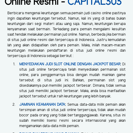
Online Resmi -
CAPITAL303
Berbicara mengenai keuntungan semua pemain judi casino online pastinya
ingin dapatkan keuntungan tersebut. Namun, kali ini yang di bahas bukan
keuntungan dari segi materi atau uang saja. Namun, keuntungan berupa
kenyamanan saat bermain. Terkadang para pemain mengalami kesulitan
saat hendak melakukan permainan jud online. Namun, berbeda jika bermain
di situs judi online resmi dan terpercaya di Indonesia. Justru kemudahan
lah yang akan didapatkan oleh para pemain. Maka, inilah macam-macam
keuntungan melakukan pendaftaran di situs judi online resmi dan
terpercaya di Indonesia sebagai berikut :
MENYEDIAKAN JUDI SLOT ONLINE DENGAN JACKPOT BESAR
:
Di
situs judi online terpercaya telah menyediakan permainan slot
online, para penggemarnya bisa dengan mudah mainkan game
tersebut di situs judi ini. Bahkan, permainan slot yang
disediakannya pun memiliki jackpot terbesar. Dimana, tidak semua
situs judi memiliki jackpot terbesar. Maka, anda bisa manfaatkan
jackpot tersebut untuk raih keuntungan yang lebih banyak.
JAMINAN KEAMANAN DATA
:
Semua data-data milik pemain akan
tersimpan aman di situs judi online terpercaya, tidak akan mudah
bocor pada orang yang tidak bertanggungjawab. Karena, situs ini
sudah memiliki lisensi resmi secara internasional yang akan
mengamankan data-data milik pemain.