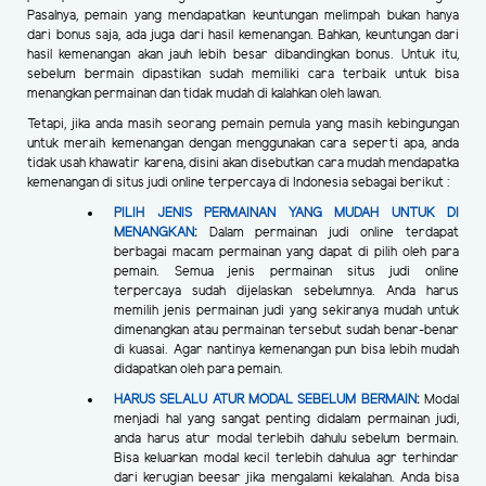
Pasalnya, pemain yang mendapatkan keuntungan melimpah bukan hanya
dari bonus saja, ada juga dari hasil kemenangan. Bahkan, keuntungan dari
hasil kemenangan akan jauh lebih besar dibandingkan bonus. Untuk itu,
sebelum bermain dipastikan sudah memiliki cara terbaik untuk bisa
menangkan permainan dan tidak mudah di kalahkan oleh lawan.
Tetapi, jika anda masih seorang pemain pemula yang masih kebingungan
untuk meraih kemenangan dengan menggunakan cara seperti apa, anda
tidak usah khawatir karena, disini akan disebutkan cara mudah mendapatka
kemenangan di situs judi online terpercaya di Indonesia sebagai berikut :
PILIH JENIS PERMAINAN YANG MUDAH UNTUK DI
MENANGKAN
:
Dalam permainan judi online terdapat
berbagai macam permainan yang dapat di pilih oleh para
pemain. Semua jenis permainan situs judi online
terpercaya sudah dijelaskan sebelumnya. Anda harus
memilih jenis permainan judi yang sekiranya mudah untuk
dimenangkan atau permainan tersebut sudah benar-benar
di kuasai. Agar nantinya kemenangan pun bisa lebih mudah
didapatkan oleh para pemain.
HARUS SELALU ATUR MODAL SEBELUM BERMAIN
:
Modal
menjadi hal yang sangat penting didalam permainan judi,
anda harus atur modal terlebih dahulu sebelum bermain.
Bisa keluarkan modal kecil terlebih dahulua agr terhindar
dari kerugian beesar jika mengalami kekalahan. Anda bisa