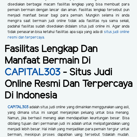
disediakan berbagai macam fasilitas lengkap yang bisa membuat para
pemain bermain dengan lancar dan aman. Fasilitas lengkap tersebut pun
menjadi manfaat besar bagi para pemain. Mungkin selama ini anda
mengira saat bermain judi online tidak ada fasilitas nya sama sekali,
padahal fasilitas sudah disediakan didalam situs judi online ini. Agar anda
tidak penasaran bisa ketahui fasilitas apa saja yang ada di
situs judi online
resmi dan terpercaya.
Fasilitas Lengkap Dan
Manfaat Bermain Di
CAPITAL303
- Situs Judi
Online Resmi Dan Terpercaya
Di Indonesia
CAPITAL303
adalah situs judi online yang dimainkan menggunakan uang asli,
yang dimana situs ini sangat menjanjikan peluang untuk bisa menang.
Namun, jika berhasil menang akan mendapatkan keuntungan besar. Bisa
dibilang tujuan dari permainan judi ini adalah untuk melipatgandakan uang
menjadi lebih besar. Hal inilah yang menjadikan para pemain tergiur untuk
bermain, meskipun proses dapatkan uang tersebut tidaklah mudah.