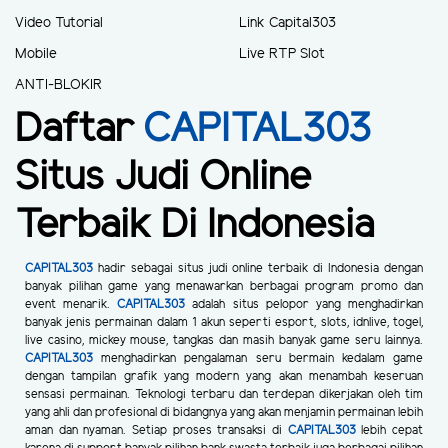
Video Tutorial
Link Capital303
Mobile
Live RTP Slot
ANTI-BLOKIR
Daftar
CAPITAL303
Situs Judi Online
Terbaik Di Indonesia
CAPITAL303
hadir sebagai situs judi online terbaik di Indonesia dengan
banyak pilihan game yang menawarkan berbagai program promo dan
event menarik.
CAPITAL303
adalah situs pelopor yang menghadirkan
banyak jenis permainan dalam 1 akun seperti esport, slots, idnlive, togel,
live casino, mickey mouse, tangkas dan masih banyak game seru lainnya.
CAPITAL303
menghadirkan pengalaman seru bermain kedalam game
dengan tampilan grafik yang modern yang akan menambah keseruan
sensasi permainan. Teknologi terbaru dan terdepan dikerjakan oleh tim
yang ahli dan profesional di bidangnya yang akan menjamin permainan lebih
aman dan nyaman. Setiap proses transaksi di
CAPITAL303
lebih cepat