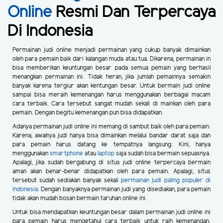
Online
Resmi Dan Terpercaya
Di Indonesia
Permainan judi online menjadi permainan yang cukup banyak dimainkan
oleh para pemain baik dari kalangan muda atau tua. Dikarena, permainan in
bisa memberikan keuntungan besar pada semua pemain yang berhasil
menangkan permainan ini. Tidak heran, jika jumlah pemainnya semakin
banyak karena tergiur akan kentungan besar. Untuk bermain judi online
sampai bisa meraih kemenangan harus menggunakan berbagai macam
cara terbaik. Cara tersebut sangat mudah sekali di mainkan oleh para
pemain. Dengan begitu kemenangan pun bisa didapatkan.
Adanya permainan judi online ini memang di sambut baik oleh para pemain.
Karena, awalnya judi hanya bisa dimainkan melalui bandar darat saja dan
para pemain harus datang ke tempatnya langsung. Kini, hanya
menggunakan
smartphone
atau
laptop
saja sudah bisa bermain sepuasnya.
Apalagi, jika sudah bergabung di situs judi online terpercaya bermain
aman akan benar-benar didapatkan oleh para pemain. Apalagi, situs
tersebut sudah sediakan banyak sekali
permainan judi paling populer di
Indonesia
. Dengan banyaknya permainan judi yang disediakan, para pemain
tidak akan mudah bosan bermain taruhan online ini.
Untuk bisa mendapatkan keuntungan besar dalam permainan judi online ini
para pemain harus mengetahui cara terbaik untuk raih kemenangan.