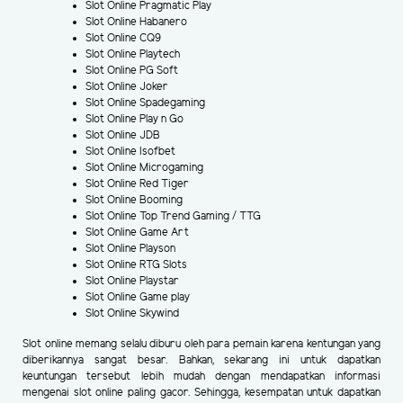
Slot Online Pragmatic Play
Slot Online Habanero
Slot Online CQ9
Slot Online Playtech
Slot Online PG Soft
Slot Online Joker
Slot Online Spadegaming
Slot Online Play n Go
Slot Online JDB
Slot Online Isofbet
Slot Online Microgaming
Slot Online Red Tiger
Slot Online Booming
Slot Online Top Trend Gaming / TTG
Slot Online Game Art
Slot Online Playson
Slot Online RTG Slots
Slot Online Playstar
Slot Online Game play
Slot Online Skywind
Slot online memang selalu diburu oleh para pemain karena kentungan yang
diberikannya sangat besar. Bahkan, sekarang ini untuk dapatkan
keuntungan tersebut lebih mudah dengan mendapatkan informasi
mengenai slot online paling gacor. Sehingga, kesempatan untuk dapatkan