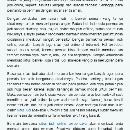
Indonesia yang menyediakan berbagai macam kebutuhan untuk bermain
judi online, seperti fasilitas lengkap dan layanan terbaik. Sehingga, para
pemain bisa bermain dengan lancar serta aman.
Dengan perubahan permainan judi ini, banyak pemain yang terjun
didalamnya untuk mencari peruntungan. Padahal di Indonesia permainan
judi sangat dilarang baik itu judi online maupun offline, sudah ada aturan
hukumnya. Banyak pemain yang nekad bermain untuk mencari peruntungan
didalamnya meskipun sangat beresiko. Dengan banyaknya pemain judi
online, semakin banyak juga situs judi online di internet. Hal tersebut
sangat bagus sekali, karena pemain bisa dengan mudah mendapatkan
tempat bermainnya. Namun, ada juga sisi negatifnya. Dengan kemudahan
membuat situs, banyak juga situs judi abal-abal yang bisa merugikan para
pemain.
Biasanya, situs judi abal-abal menawarkan keuntungan banyak agar para
pemain tertarik bergabung didalamnya. Padahal nantinya, keuntungan
tersebut tidak benar-benar di berikan pada pemain. Akhirnya, pemain pun
jadi rugi besar karena sudah kehilangan banyak modal untuk bermain.
Maka, semua pemain terkhususnya pemain pemula harus lebih selektif saat
memilih situs judi online, jangan asal memilih saja. Namun, harus kenali
benar ciri-ciri dari situs judi online resmi. Agar nantinya tidak masuk ke
dalam
situs judi
abal-abal. Ciri-ciri situs judi resmi biasanya sudah memiliki
lisensi resmi dan memiliki jumlah member aktif yang banyak.
Bermain bersama
situs judi online terpercaya
, akan membuat anda
merasa aman dan nyaman. Pasalnya, didalam agen tersebut telah