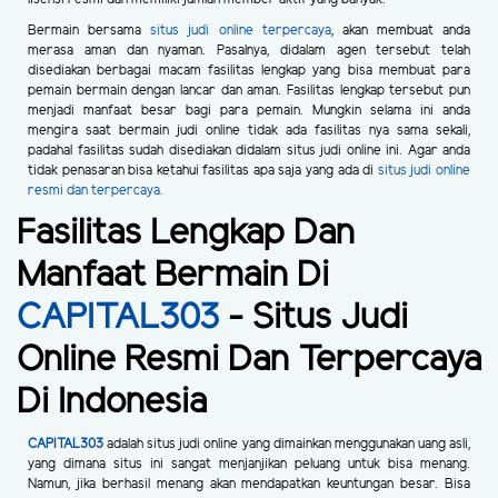
Bermain bersama
situs judi online terpercaya
, akan membuat anda
merasa aman dan nyaman. Pasalnya, didalam agen tersebut telah
disediakan berbagai macam fasilitas lengkap yang bisa membuat para
pemain bermain dengan lancar dan aman. Fasilitas lengkap tersebut pun
menjadi manfaat besar bagi para pemain. Mungkin selama ini anda
mengira saat bermain judi online tidak ada fasilitas nya sama sekali,
padahal fasilitas sudah disediakan didalam situs judi online ini. Agar anda
tidak penasaran bisa ketahui fasilitas apa saja yang ada di
situs judi online
resmi dan terpercaya.
Fasilitas Lengkap Dan
Manfaat Bermain Di
CAPITAL303
- Situs Judi
Online Resmi Dan Terpercaya
Di Indonesia
CAPITAL303
adalah situs judi online yang dimainkan menggunakan uang asli,
yang dimana situs ini sangat menjanjikan peluang untuk bisa menang.
Namun, jika berhasil menang akan mendapatkan keuntungan besar. Bisa