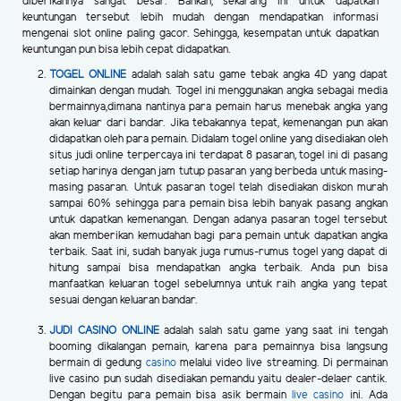
diberikannya sangat besar. Bahkan, sekarang ini untuk dapatkan
keuntungan tersebut lebih mudah dengan mendapatkan informasi
mengenai slot online paling gacor. Sehingga, kesempatan untuk dapatkan
keuntungan pun bisa lebih cepat didapatkan.
TOGEL ONLINE
adalah salah satu game tebak angka 4D yang dapat
dimainkan dengan mudah. Togel ini menggunakan angka sebagai media
bermainnya,dimana nantinya para pemain harus menebak angka yang
akan keluar dari bandar. Jika tebakannya tepat, kemenangan pun akan
didapatkan oleh para pemain. Didalam togel online yang disediakan oleh
situs judi online terpercaya ini terdapat 8 pasaran, togel ini di pasang
setiap harinya dengan jam tutup pasaran yang berbeda untuk masing-
masing pasaran. Untuk pasaran togel telah disediakan diskon murah
sampai 60% sehingga para pemain bisa lebih banyak pasang angkan
untuk dapatkan kemenangan. Dengan adanya pasaran togel tersebut
akan memberikan kemudahan bagi para pemain untuk dapatkan angka
terbaik. Saat ini, sudah banyak juga rumus-rumus togel yang dapat di
hitung sampai bisa mendapatkan angka terbaik. Anda pun bisa
manfaatkan keluaran togel sebelumnya untuk raih angka yang tepat
sesuai dengan keluaran bandar.
JUDI CASINO ONLINE
adalah salah satu game yang saat ini tengah
booming dikalangan pemain, karena para pemainnya bisa langsung
bermain di gedung
casino
melalui video live streaming. Di permainan
live casino pun sudah disediakan pemandu yaitu dealer-delaer cantik.
Dengan begitu para pemain bisa asik bermain
live casino
ini. Ada