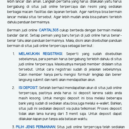
lebih lancar dan aman. Langkah pertama yang harus dilakukan yaitu harus
bergabung di situs judi online terpercaya dan resmi yang sediakan
berbagai macam fasilitas dan layanan terbaik. Agar nantinya bisa bermain
lancar melalui situs tersebut. Agar lebih mudah anda bisa pahami terlebih
dahulu panduan bermainnya.
Bermain judi online
CAPITAL303
cukup berbeda dengan bermain melalui
bandar darat. Setiap pemain yang baru terjun di judi online harus benar-
benar tahu akan panduan bermainnya. Maka, disini akan disebutkan panduan
bermain di situs judi online terpercaya sebagai berikut :
MELAKUKAN REGISTRASI
:
Seperti yang sudah disebutkan
sebelumnya, para pemain harus bergabung terlebih dahulu di situs
judi online terpercaya. Masksudnya menjadi member didalam situs
tersebut. Untuk cara registrasi sudah di jelaskan sebelumnya.
Calon member hanya perlu mengisi formulir lengkap dan bener
langsung submit dan nanti akan mendapatkan akun.
ISI DEPOSIT
:
Setelah berhasil mendapatkan akun di situs judi online
terpercaya, pastinya anda harus isi deposit karena saldo anda
masih kosong. Untuk mengisi deposit ini bisa melalui beberapa
bank yang sudah di sediakan atau bisa juga melalui e-wallet. Bahkan,
situs judi ini sediakan deposit via pulsa telkomsel. Proses deposit
tidak akan lama kurang dari 3 menit saja. Untuk deposit dapat
dilakukan kapan pun tanpa ada batasan waktu.
PILIH JENIS PERMAINAN
:
Situs judi online terpercaya telah sediakan