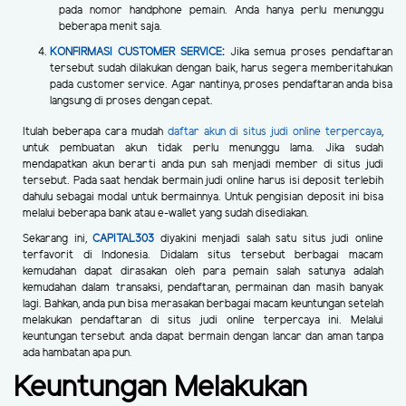
pada nomor handphone pemain. Anda hanya perlu menunggu
beberapa menit saja.
KONFIRMASI CUSTOMER SERVICE
:
Jika semua proses pendaftaran
tersebut sudah dilakukan dengan baik, harus segera memberitahukan
pada customer service. Agar nantinya, proses pendaftaran anda bisa
langsung di proses dengan cepat.
Itulah beberapa cara mudah
daftar akun di situs judi online terpercaya
,
untuk pembuatan akun tidak perlu menunggu lama. Jika sudah
mendapatkan akun berarti anda pun sah menjadi member di situs judi
tersebut. Pada saat hendak bermain judi online harus isi deposit terlebih
dahulu sebagai modal untuk bermainnya. Untuk pengisian deposit ini bisa
melalui beberapa bank atau e-wallet yang sudah disediakan.
Sekarang ini,
CAPITAL303
diyakini menjadi salah satu situs judi online
terfavorit di Indonesia. Didalam situs tersebut berbagai macam
kemudahan dapat dirasakan oleh para pemain salah satunya adalah
kemudahan dalam transaksi, pendaftaran, permainan dan masih banyak
lagi. Bahkan, anda pun bisa merasakan berbagai macam keuntungan setelah
melakukan pendaftaran di situs judi online terpercaya ini. Melalui
keuntungan tersebut anda dapat bermain dengan lancar dan aman tanpa
ada hambatan apa pun.
Keuntungan Melakukan