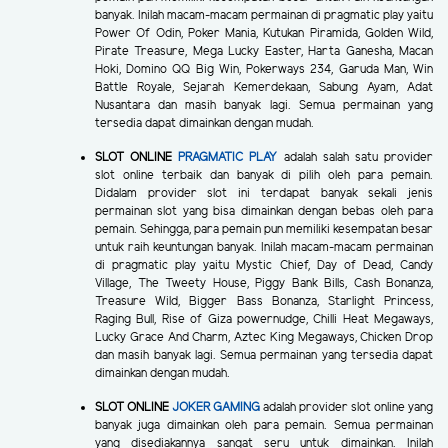
banyak. Inilah macam-macam permainan di pragmatic play yaitu
Power Of Odin, Poker Mania, Kutukan Piramida, Golden Wild,
Pirate Treasure, Mega Lucky Easter, Harta Ganesha, Macan
Hoki, Domino QQ Big Win, Pokerways 234, Garuda Man, Win
Battle Royale, Sejarah Kemerdekaan, Sabung Ayam, Adat
Nusantara dan masih banyak lagi. Semua permainan yang
tersedia dapat dimainkan dengan mudah.
SLOT ONLINE
PRAGMATIC PLAY
adalah salah satu provider
slot online terbaik dan banyak di pilih oleh para pemain.
Didalam provider slot ini terdapat banyak sekali jenis
permainan slot yang bisa dimainkan dengan bebas oleh para
pemain. Sehingga, para pemain pun memiliki kesempatan besar
untuk raih keuntungan banyak. Inilah macam-macam permainan
di pragmatic play yaitu Mystic Chief, Day of Dead, Candy
Village, The Tweety House, Piggy Bank Bills, Cash Bonanza,
Treasure Wild, Bigger Bass Bonanza, Starlight Princess,
Raging Bull, Rise of Giza powernudge, Chilli Heat Megaways,
Lucky Grace And Charm, Aztec King Megaways, Chicken Drop
dan masih banyak lagi. Semua permainan yang tersedia dapat
dimainkan dengan mudah.
SLOT ONLINE
JOKER GAMING
adalah provider slot online yang
banyak juga dimainkan oleh para pemain. Semua permainan
yang disediakannya sangat seru untuk dimainkan. Inilah