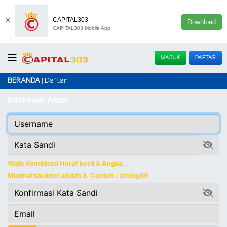
×
CAPITAL303
Download
CAPITAL303 Mobile App
MASUK
DAFTAR
Daftar
BERANDA
Informasi Akun
Wajib Kombinasi Huruf kecil & Angka, .
Minimal karakter adalah 8. Contoh : strong89