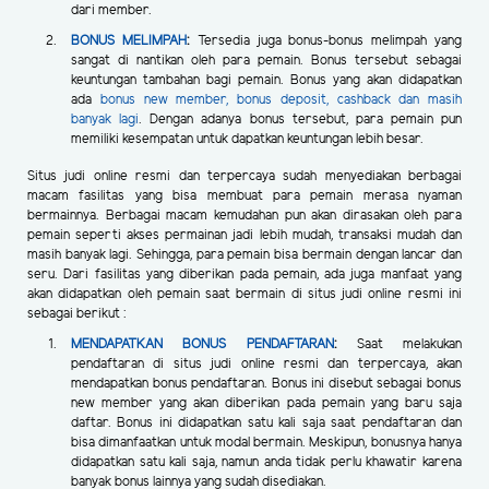
dari member.
BONUS MELIMPAH
:
Tersedia juga bonus-bonus melimpah yang
sangat di nantikan oleh para pemain. Bonus tersebut sebagai
keuntungan tambahan bagi pemain. Bonus yang akan didapatkan
ada
bonus new member, bonus deposit, cashback dan masih
banyak lagi
. Dengan adanya bonus tersebut, para pemain pun
memiliki kesempatan untuk dapatkan keuntungan lebih besar.
Situs judi online resmi dan terpercaya sudah menyediakan berbagai
macam fasilitas yang bisa membuat para pemain merasa nyaman
bermainnya. Berbagai macam kemudahan pun akan dirasakan oleh para
pemain seperti akses permainan jadi lebih mudah, transaksi mudah dan
masih banyak lagi. Sehingga, para pemain bisa bermain dengan lancar dan
seru. Dari fasilitas yang diberikan pada pemain, ada juga manfaat yang
akan didapatkan oleh pemain saat bermain di situs judi online resmi ini
sebagai berikut :
MENDAPATKAN BONUS PENDAFTARAN
:
Saat melakukan
pendaftaran di situs judi online resmi dan terpercaya, akan
mendapatkan bonus pendaftaran. Bonus ini disebut sebagai bonus
new member yang akan diberikan pada pemain yang baru saja
daftar. Bonus ini didapatkan satu kali saja saat pendaftaran dan
bisa dimanfaatkan untuk modal bermain. Meskipun, bonusnya hanya
didapatkan satu kali saja, namun anda tidak perlu khawatir karena
banyak bonus lainnya yang sudah disediakan.