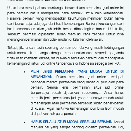
Untuk bisa mendapatkan keuntungan besar dalam permainan judi online ini
para pemain harus mengetahui cara terbaik untuk raih kemenangan.
Pasalnya, pemain yang mendapatkan keuntungan melimpah bukan hanya
dari bonus saja, ada juga dari hasil kemenangan. Bahkan, keuntungan dari
hasil kemenangan akan jauh lebih besar dibandingkan bonus. Untuk itu,
sebelum bermain dipastikan sudah memiliki cara terbaik untuk bisa
menangkan permainan dan tidak mudah di kalahkan oleh lawan.
Tetapi, jika anda masih seorang pemain pemula yang masih kebingungan
untuk meraih kemenangan dengan menggunakan cara seperti apa, anda
tidak usah khawatir karena, disini akan disebutkan cara mudah mendapatka
kemenangan di situs judi online terpercaya di Indonesia sebagai berikut :
PILIH JENIS PERMAINAN YANG MUDAH UNTUK DI
MENANGKAN
:
Dalam permainan judi online terdapat
berbagai macam permainan yang dapat di pilih oleh para
pemain. Semua jenis permainan situs judi online
terpercaya sudah dijelaskan sebelumnya. Anda harus
memilih jenis permainan judi yang sekiranya mudah untuk
dimenangkan atau permainan tersebut sudah benar-benar
di kuasai. Agar nantinya kemenangan pun bisa lebih mudah
didapatkan oleh para pemain.
HARUS SELALU ATUR MODAL SEBELUM BERMAIN
:
Modal
menjadi hal yang sangat penting didalam permainan judi,