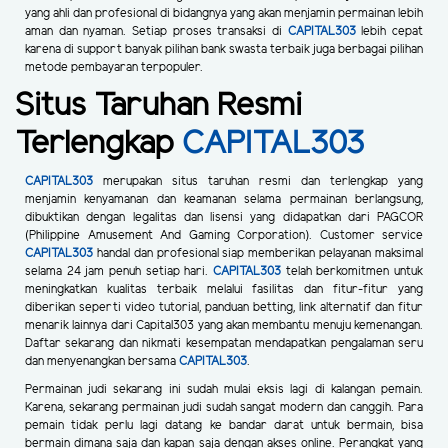
yang ahli dan profesional di bidangnya yang akan menjamin permainan lebih
aman dan nyaman. Setiap proses transaksi di
CAPITAL303
lebih cepat
karena di support banyak pilihan bank swasta terbaik juga berbagai pilihan
metode pembayaran terpopuler.
Situs Taruhan Resmi
Terlengkap
CAPITAL303
CAPITAL303
merupakan situs taruhan resmi dan terlengkap yang
menjamin kenyamanan dan keamanan selama permainan berlangsung,
dibuktikan dengan legalitas dan lisensi yang didapatkan dari PAGCOR
(Philippine Amusement And Gaming Corporation). Customer service
CAPITAL303
handal dan profesional siap memberikan pelayanan maksimal
selama 24 jam penuh setiap hari.
CAPITAL303
telah berkomitmen untuk
meningkatkan kualitas terbaik melalui fasilitas dan fitur-fitur yang
diberikan seperti video tutorial, panduan betting, link alternatif dan fitur
menarik lainnya dari Capital303 yang akan membantu menuju kemenangan.
Daftar sekarang dan nikmati kesempatan mendapatkan pengalaman seru
dan menyenangkan bersama
CAPITAL303
.
Permainan judi sekarang ini sudah mulai eksis lagi di kalangan pemain.
Karena, sekarang permainan judi sudah sangat modern dan canggih. Para
pemain tidak perlu lagi datang ke bandar darat untuk bermain, bisa
bermain dimana saja dan kapan saja dengan akses online. Perangkat yang