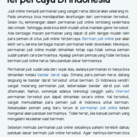
Terpercaya Di Indonesia
Judi online menjadi permainan yang sangat ramai dibicarakan sekarang ini.
Pada umumnya bisa mendapatkan keuntungan dari permainan tersebut.
Selain itu, kemenangan dalam permainan judi online terbilang sederhana
dan simple. Sehingga, anda bisa lebih mudah untuk mainkan game tersebut.
Ada berbagai macam permainan yang dapat di pilih dengan mudah oleh
para pemain di situs judi online terpercaya.
Bermain judi online
pun akan
lebih seru, karena berbagai macam permainan telah disediakan. Meskipun,
permainan judi online mudah dimainkan tetap saja tidak semua pemain
sudah paham cara bermainnya. Apalagi pemain pemula yang tidak terbiasa
bermain judi online harus tahu panduan dasar bermainnya.
Permainan judi sudah ada dari sejak dulu, awlanya permainan ini hanya bisa
dimainkan melalui
bandar darat
saja. Dimana, para pemain harus datang
langsung ke bandar darat tersebut untuk bermain. Di Indonesia sendiri
sangat melarang permainan judi, keberadaan bandar darat pun sulit
ditemukan. Namun, semenjak adanya teknologi canggih yaitu
internet
permainan tersebut pun dapat dimainkan secara online. Hal tersebut,
sangat memudahkan para pemain judi di Indonesia untuk bermain.
Kebanyakan pemain yang baru terjun di
permainan judi online
belum
mengenal akan panduan bermainnya. Tidak heran, jika banyak pemain yang
mengalami kesalahan saat bermain.
Sebelum memulai permainan judi online sebaiknya pahami terlebih dahulu
panduan dasar bermain judi online tersebut. Agar nantinya bermain bisa