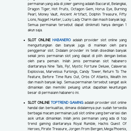
permainan yang ada di joker gaming adalah Baccarat, Belangkai,
Dragon Tiger, Hot Fruits, Octagon Gem, Horus Eye, Burning
Pearl, Money Vault, Ancient Artifact, Dolphin Treasure, Fifty
Lions, Nugget Hunter, Lucky Lady Charm dan masih banyak lagi.
Semua permainan tersebut dapat dinikmati hanya dengan 1
akun saja.
SLOT ONLINE
HABANERO
adalah provider slot online yang
menguntungkan dan banyak juga di mainkan oleh para
penggemar slot. Didalam provider ini telah disedikan banyak
sekali jenis permainan slot yang dapat di pilih dengan bebas
oleh para pemain. Inilah jenis permainan slot habanero
diantaranya Nine Tails, Fly!, Mystic Fortune Deluxe, Calaveras
Explosivas, Marvelous Furlongs, Candy Tower, Return To The
Feature, Before Time Runs Out, Orbs Of Atlantis, Wealth Inn
dan masih banyak lagi. Semua permainan tersebut sangat asik
dimainkan dan memiliki peluang untuk dapatkan keuntungan
besar di permaiann habanero ini.
SLOT ONLINE
TOPTREND GAMING
adalah provider slot online
handal dan berkualitas, dimana didalamnya pun sudah tersedia
berbagai macam permainan judi slot online yang bervariasi dan
asik untuk dimainkan. Inilah jenis permainan yang ada di top
trend gaming diantaranya Royal Rumble, Hachis Quest Of
Heroes, Pirate Treasure, Jorgen From Bergen, Mega Phoenix,